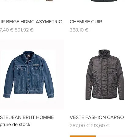
Aperçu rapide
Aperçu rapide
IR BEIGE HDMC ASYMETRIC
CHEMISE CUIR
x original
Prix promotionnel
Prix
7,40 €
501,92 €
368,10 €
Aperçu rapide
Aperçu rapide
STE JEAN BRUT HOMME
VESTE FASHION CARGO
pture de stock
Prix original
Prix promotionnel
267,00 €
213,60 €