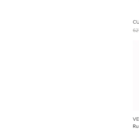
CU
Pri
62
VE
Ru