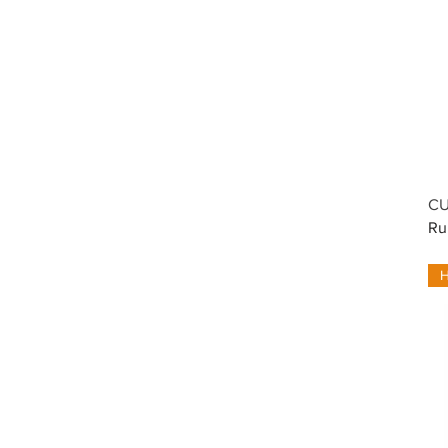
CU
Ru
H