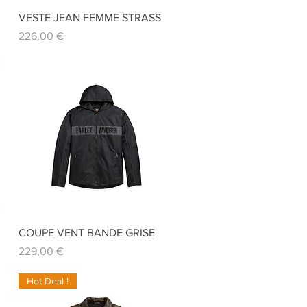
Aperçu rapide
VESTE JEAN FEMME STRASS
Prix
226,00 €
Aperçu rapide
COUPE VENT BANDE GRISE
Prix
229,00 €
Hot Deal !