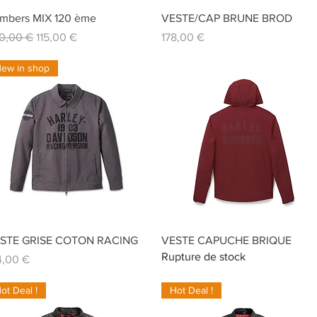
Aperçu rapide
Aperçu rapide
mbers MIX 120 ème
VESTE/CAP BRUNE BROD
x original
Prix promotionnel
Prix
0,00 €
115,00 €
178,00 €
ew in shop
Aperçu rapide
Aperçu rapide
STE GRISE COTON RACING
VESTE CAPUCHE BRIQUE
Rupture de stock
x
4,00 €
ot Deal !
Hot Deal !