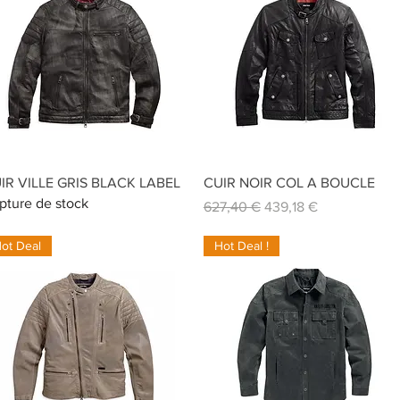
Aperçu rapide
Aperçu rapide
IR VILLE GRIS BLACK LABEL
CUIR NOIR COL A BOUCLE
pture de stock
Prix original
Prix promotionnel
627,40 €
439,18 €
ot Deal
Hot Deal !