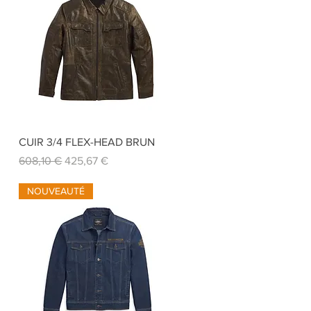
Aperçu rapide
CUIR 3/4 FLEX-HEAD BRUN
Prix original
Prix promotionnel
608,10 €
425,67 €
NOUVEAUTÉ