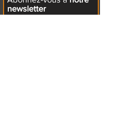
newsletter
Je m'abonne
Harley-Davidson Borie
1, rue Georges Van Parys
ZAC des boutareines
94350 Villiers sur Marne
Harley-Davidson Strasbourg
6 rue du commerce