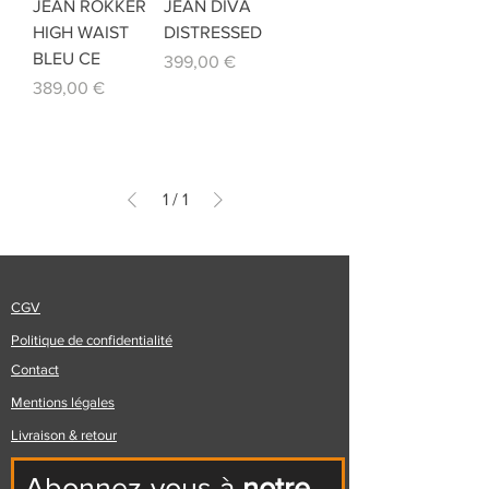
JEAN ROKKER
JEAN DIVA
HIGH WAIST
DISTRESSED
BLEU CE
Prix
399,00 €
Prix
389,00 €
1
/
1
CGV
Politique de confidentialité
Contact
Mentions légales
Livraison & retour
Abonnez-vous à
notre