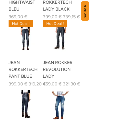
HIGHTWAIST
ROKKERTECH
REVIEWS
BLEU
LADY BLACK
Prix
Prix original
Prix promotionnel
369,00 €
399,00 €
339,15 €
Hot Deal !
Hot Deal !
JEAN
JEAN ROKKER
ROKKERTECH
REVOLUTION
PANT BLUE
LADY
Prix original
Prix promotionnel
Prix original
Prix promotionnel
399,00 €
319,20 €
459,00 €
321,30 €