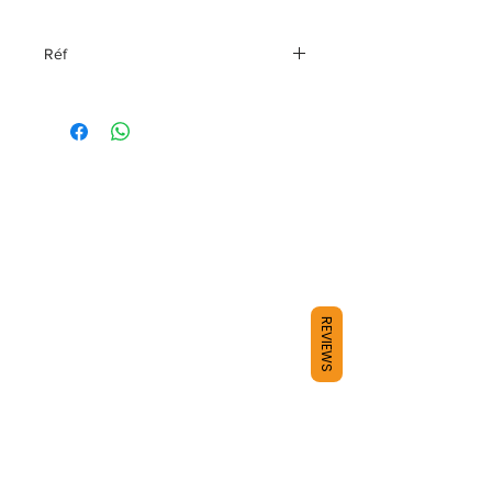
Réf
30298895 TR
REVIEWS