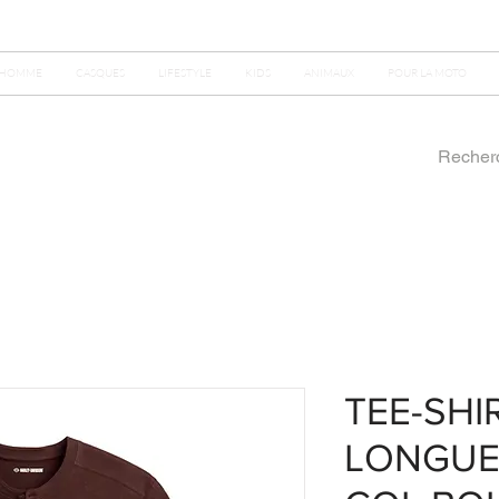
HOMME
CASQUES
LIFESTYLE
KIDS
ANIMAUX
POUR LA MOTO
TEE-SH
LONGUE