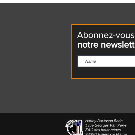
Abonnez-vous
notre newslett
Harley-Davidson Borie
1, rue Georges Van Parys
ZAC des boutareines
94350 Villiers sur Marne