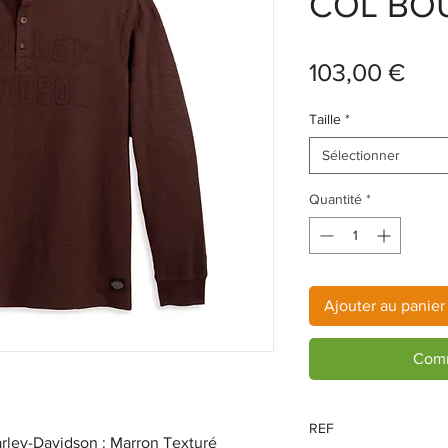
COL BO
Prix
103,00 €
Taille
*
Sélectionner
Quantité
*
Ajouter au panier
Comm
REF
rley-Davidson : Marron Texturé