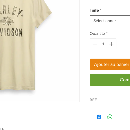
ori
Taille
*
Sélectionner
Quantité
*
Ajouter au panier
Comm
REF
96429-20VM
n.