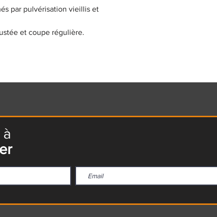
s par pulvérisation vieillis et
ustée et coupe régulière.
 à
er