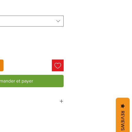
ginal
promotionnel
ander et payer
REVIEWS