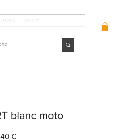
Se connecter
A PROPOS
CONTACT
T blanc moto
x
Prix
,40 €