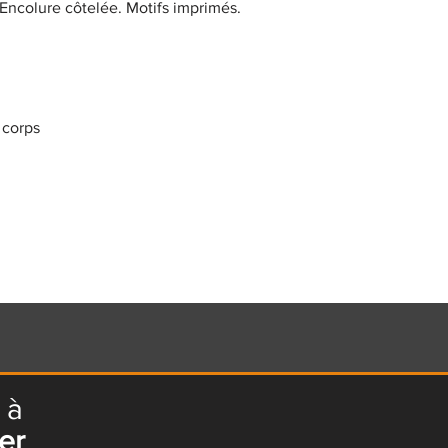
 Encolure côtelée. Motifs imprimés.
 corps
 à
er