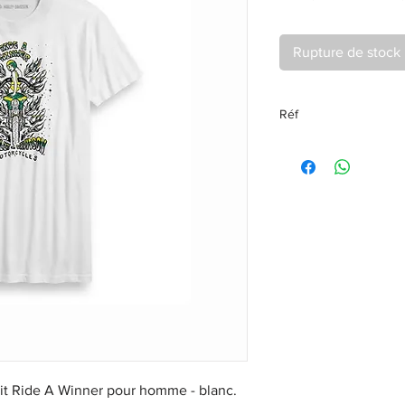
ori
Rupture de stock
Réf
96248-20vh
Fit Ride A Winner pour homme - blanc.