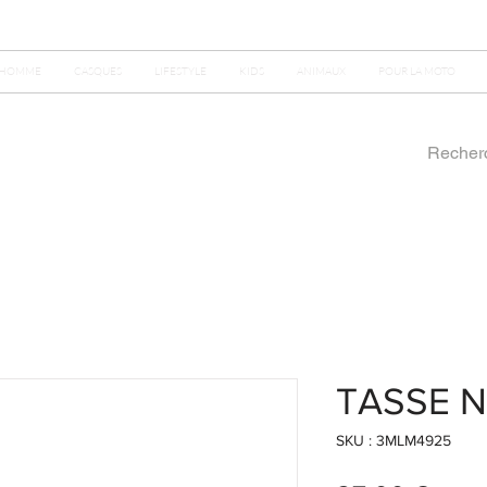
HOMME
CASQUES
LIFESTYLE
KIDS
ANIMAUX
POUR LA MOTO
TASSE 
SKU : 3MLM4925