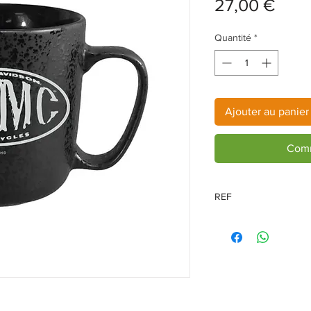
Prix
27,00 €
Quantité
*
Ajouter au panier
Comm
REF
3MLM4925