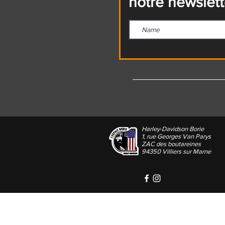
notre newslett
Harley-Davidson Borie
1, rue Georges Van Parys
ZAC des boutareines
94350 Villiers sur Marne