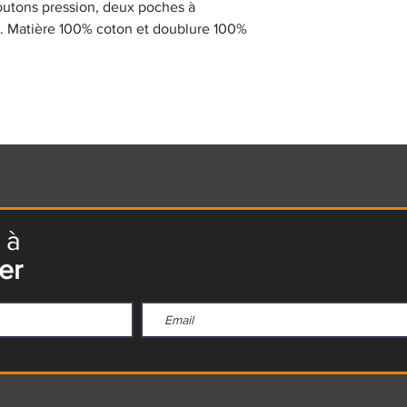
utons pression, deux poches à
as. Matière 100% coton et doublure 100%
 à
er