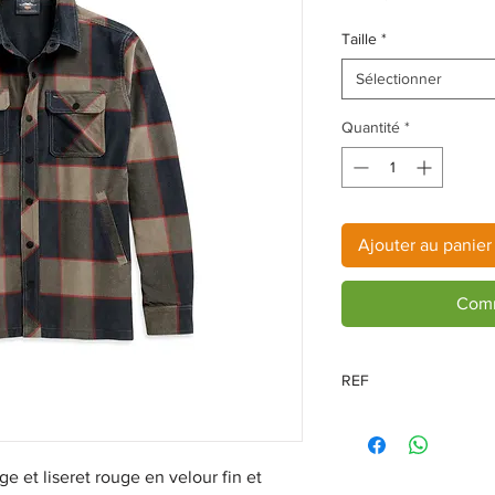
Taille
*
Sélectionner
Quantité
*
Ajouter au panier
Comm
REF
96048-21VM
e et liseret rouge en velour fin et