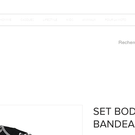
HOMME
CASQUES
LIFESTYLE
KIDS
ANIMAUX
POUR LA MOTO
SET BO
BANDE