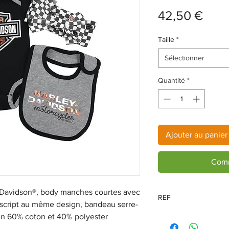
Prix
42,50 €
Taille
*
Sélectionner
Quantité
*
Ajouter au panier
Comm
y-Davidson®, body manches courtes avec
REF
c script au même design, bandeau serre-
en 60% coton et 40% polyester
2501025