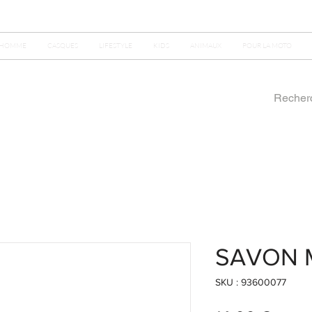
HOMME
CASQUES
LIFESTYLE
KIDS
ANIMAUX
POUR LA MOTO
SAVON 
SKU : 93600077