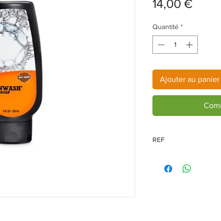
Prix
14,00 €
Quantité
*
Ajouter au panier
Comm
REF
93600077