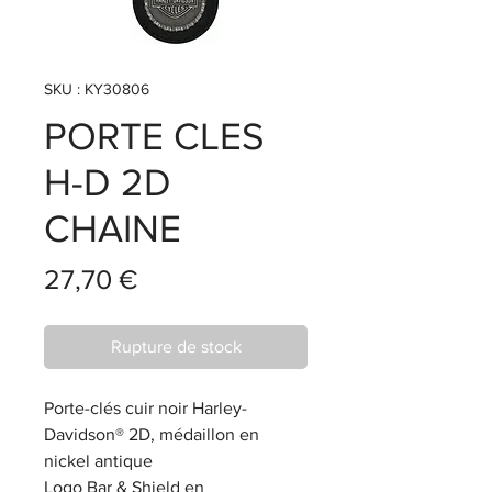
SKU : KY30806
PORTE CLES
H-D 2D
CHAINE
Prix
27,70 €
Rupture de stock
Porte-clés cuir noir Harley-
Davidson® 2D, médaillon en
nickel antique
Logo Bar & Shield en