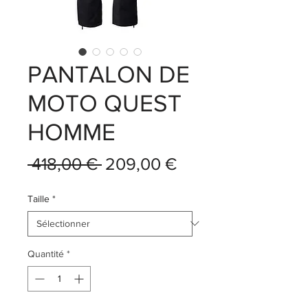
PANTALON DE
MOTO QUEST
HOMME
Prix
Prix
 418,00 € 
209,00 €
original
promotionnel
Taille
*
Quantité
*