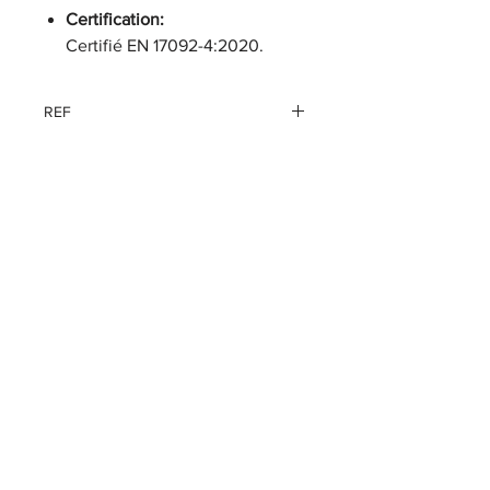
Certification:
Certifié EN 17092-4:2020.
REF
98135-22EM
CGV
Politique de confidentialité
Contact
Mentions légales
Livraison & retour
Abonnez-vous à
notre