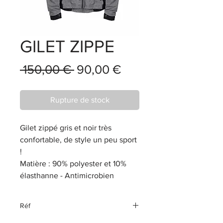
GILET ZIPPE
Prix
Prix
 150,00 € 
90,00 €
original
promotionnel
Rupture de stock
Gilet zippé gris et noir très
confortable, de style un peu sport
!
Matière : 90% polyester et 10%
élasthanne - Antimicrobien
Réf