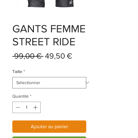
GANTS FEMME
STREET RIDE
Prix
Prix
 99,00 € 
49,50 €
original
promotionnel
Taille
*
Quantité
*
Ajouter au panier