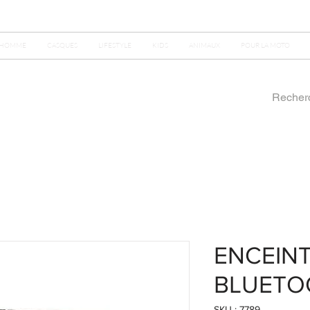
HOMME
CASQUES
LIFESTYLE
KIDS
ANIMAUX
POUR LA MOTO
ENCEIN
BLUETO
SKU : 7789