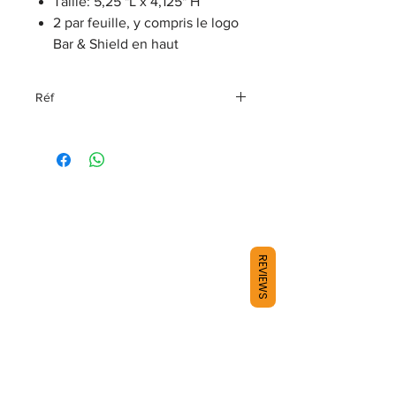
Taille: 5,25 "L x 4,125" H
2 par feuille, y compris le logo
Bar & Shield en haut
Réf
DC302303
REVIEWS