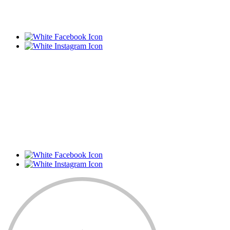
6 rue du commerce
67640 Fegerseheim
Harley-Davidson Mulhouse
8, rue Alcide de Gaspéri
68390 Sausheim