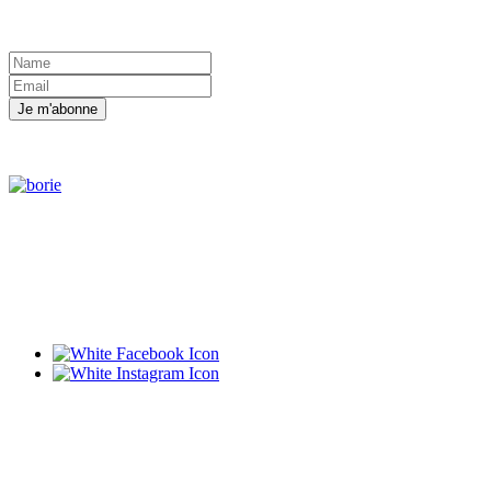
Je m'abonne
Harley-Davidson Borie
1, rue Georges Van Parys
ZAC des boutareines
94350 Villiers sur Marne
Harley-Davidson Strasbourg