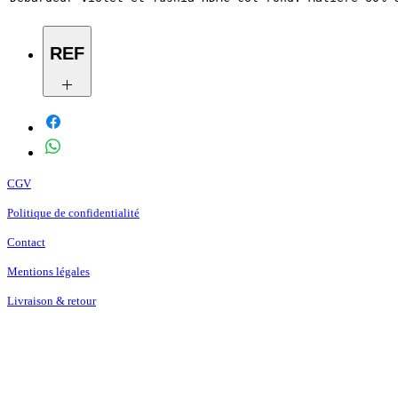
REF
96186-17VW
CGV
Politique de confidentialité
Contact
Mentions légales
Livraison & retour
Abonnez-vous à
notre
newsletter