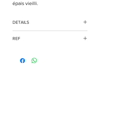
épais vieilli.
DETAILS
REF
98008-21EW