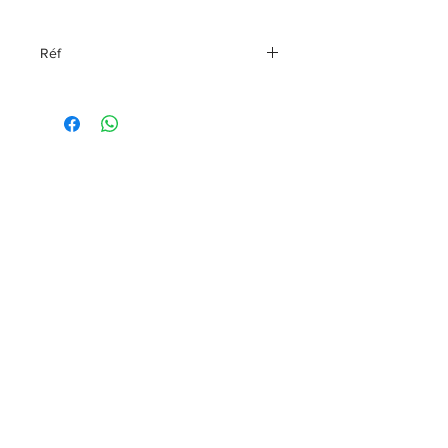
Réf
96392-22VM