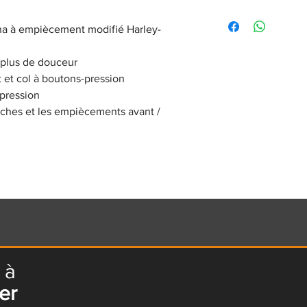
96619-17VM TR
a à empiècement modifié Harley-
 plus de douceur
 et col à boutons-pression
 pression
oches et les empiècements avant /
 à
er