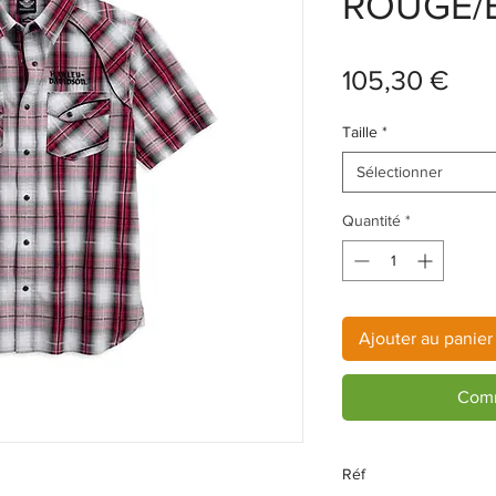
ROUGE/
Prix
105,30 €
Taille
*
Sélectionner
Quantité
*
Ajouter au panier
Comm
Réf