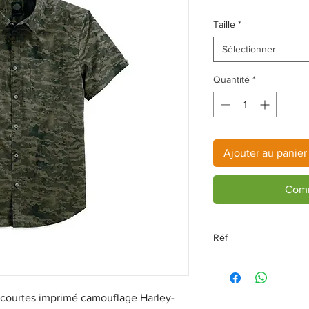
Taille
*
Sélectionner
Quantité
*
Ajouter au panier
Comm
Réf
96455-18VM TR
ourtes imprimé camouflage Harley-