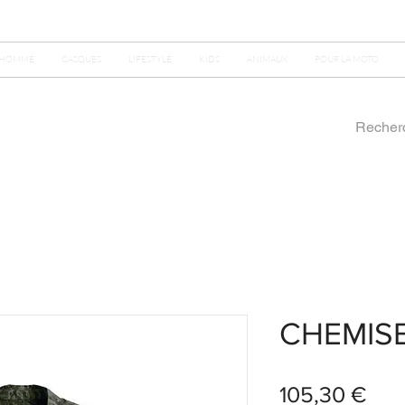
HOMME
CASQUES
LIFESTYLE
KIDS
ANIMAUX
POUR LA MOTO
CHEMIS
Prix
105,30 €