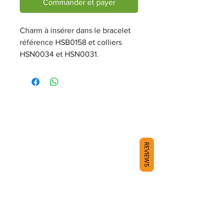
Commander et payer
Charm à insérer dans le bracelet
référence HSB0158 et colliers
HSN0034 et HSN0031.
REVIEWS