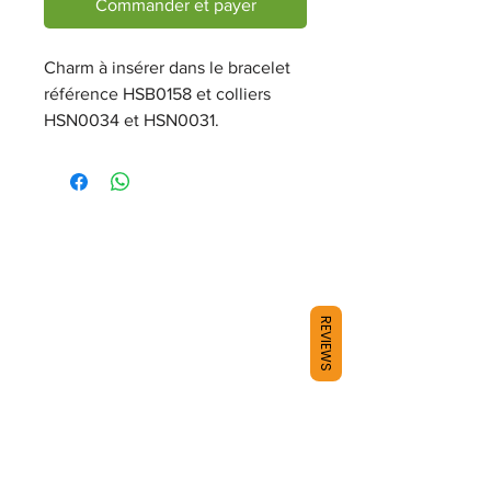
Commander et payer
Charm à insérer dans le bracelet
référence HSB0158 et colliers
HSN0034 et HSN0031.
REVIEWS