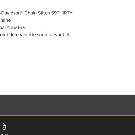
y-Davidson® Chain Stitch 59THIRTY
 laine
 par New Era
int de chaînette sur le devant et
 à