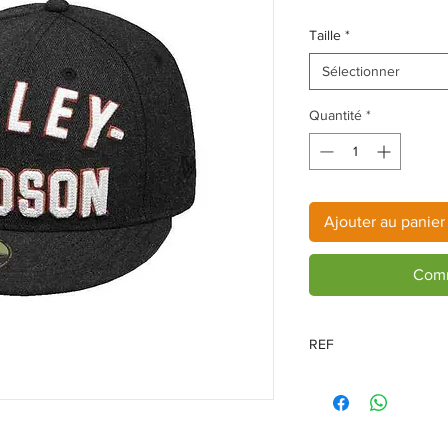
Taille
*
Sélectionner
Quantité
*
Ajouter au panier
Comm
REF
99461-17VM