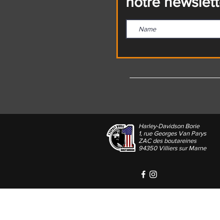
notre newslett
Harley-Davidson Borie
1, rue Georges Van Parys
ZAC des boutareines
94350 Villiers sur Marne