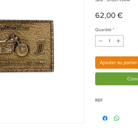
Prix
62,00 €
Quantité
*
Ajouter au panier
Comm
REF
97697-15VM