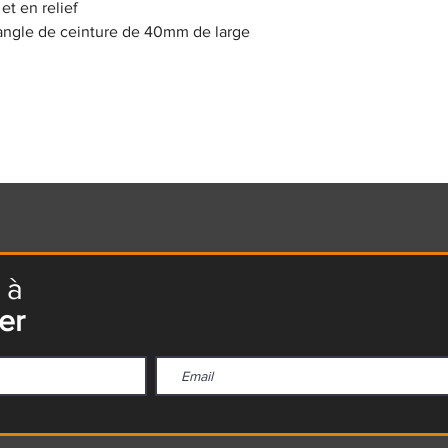
et en relief
sangle de ceinture de 40mm de large
 à
er