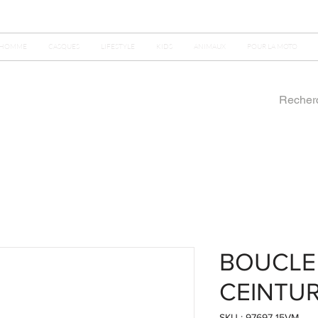
HOMME
CASQUES
LIFESTYLE
KIDS
ANIMAUX
POUR LA MOTO
BOUCLE
CEINTU
SKU : 97697-15VM