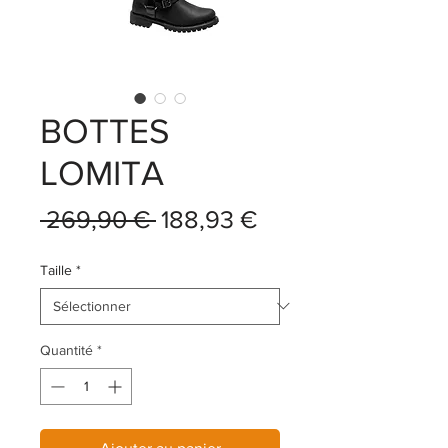
BOTTES
LOMITA
Prix
Prix
 269,90 € 
188,93 €
original
promotionnel
Taille
*
Quantité
*