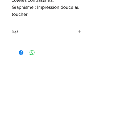
côtelés contrastants.
Graphisme : Impression douce au
toucher
Réf
97547-23VM