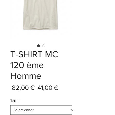
T-SHIRT MC
120 ème
Homme
Prix
Prix
 82,00 € 
41,00 €
original
promotionnel
Taille
*