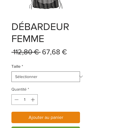
DÉBARDEUR
FEMME
Prix
Prix
 112,80 € 
67,68 €
original
promotionnel
Taille
*
Quantité
*
Ajouter au panier